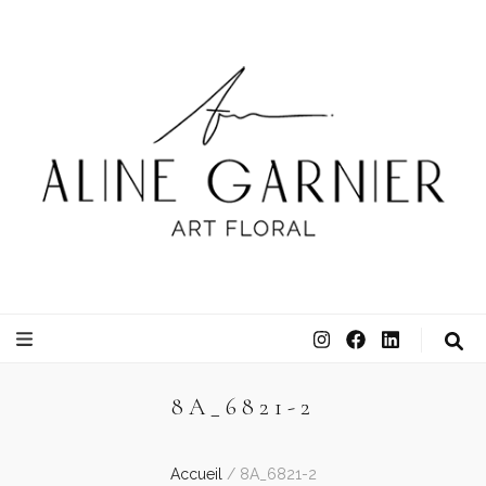
ATELIER ALINE GARNIER
ART FLORAL
8A_6821-2
Accueil
/
8A_6821-2