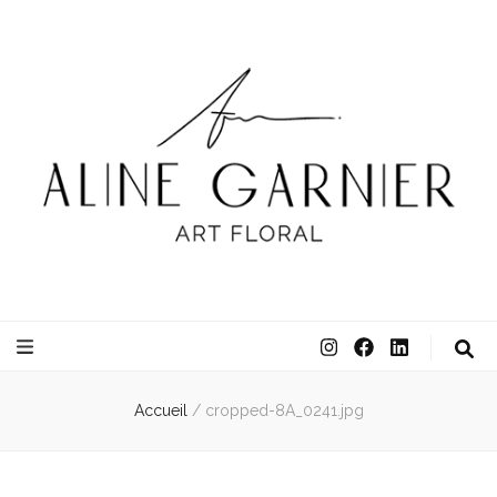
ATELIER ALINE GARNIER
ART FLORAL
Accueil
/
cropped-8A_0241.jpg