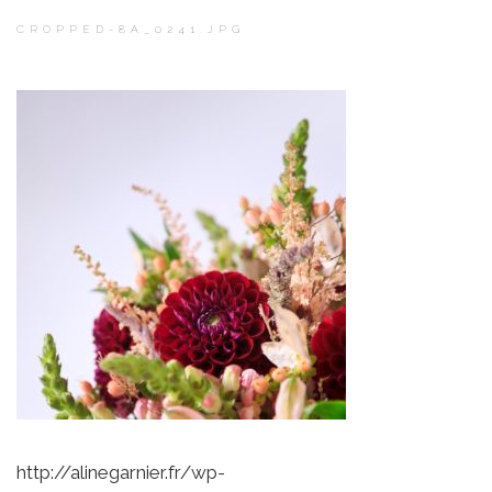
CROPPED-8A_0241.JPG
http://alinegarnier.fr/wp-