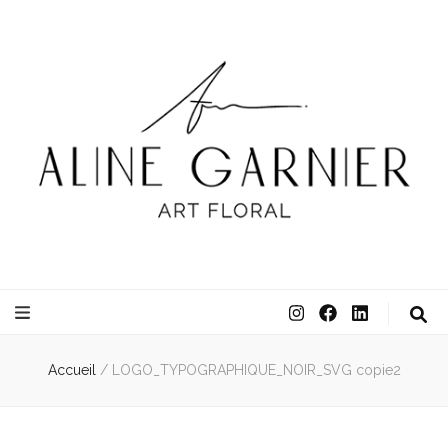
ATELIER ALINE GARNIER
ART FLORAL
Accueil
/
LOGO_TYPOGRAPHIQUE_NOIR_SVG copie2