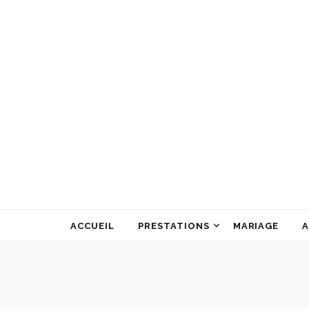
ATELIER ALINE GARNIER
ART FLORAL
ACCUEIL
PRESTATIONS
MARIAGE
A