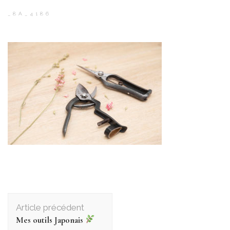
_8A_4186
Navigation
d'article
Article précédent
Mes outils Japonais