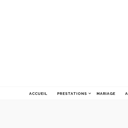
ATELIER ALINE GARNIER
ART FLORAL
ACCUEIL
PRESTATIONS
MARIAGE
A