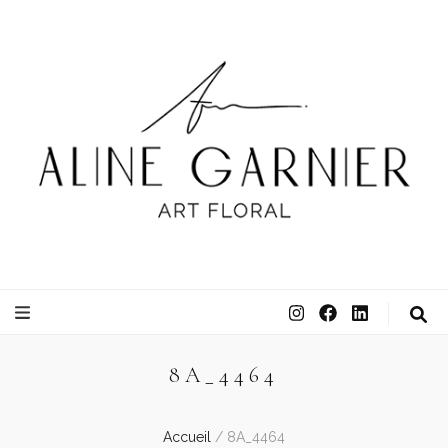
ATELIER ALINE GARNIER
ART FLORAL
8A_4464
Accueil
/
8A_4464