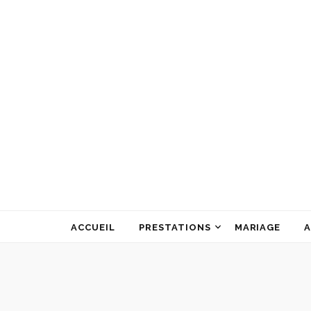
ATELIER ALINE GARNIER
ART FLORAL
ACCUEIL
PRESTATIONS
MARIAGE
A