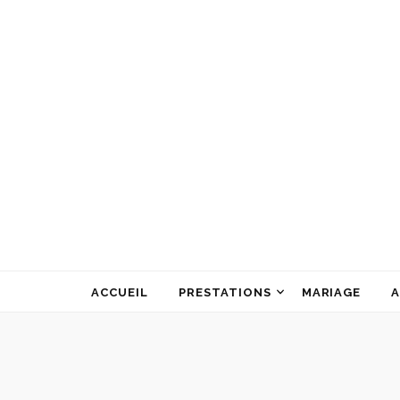
ATELIER ALINE GARNIER
ART FLORAL
ACCUEIL
PRESTATIONS
MARIAGE
A