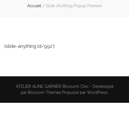
Accueil
/
Slide Anything Popup Preview
[slide-anything id=’992′]
ATELIER ALINE GARNIER
Blossom Chic - Développé
par
Blossom Themes
.Propulsé par
WordPress
.