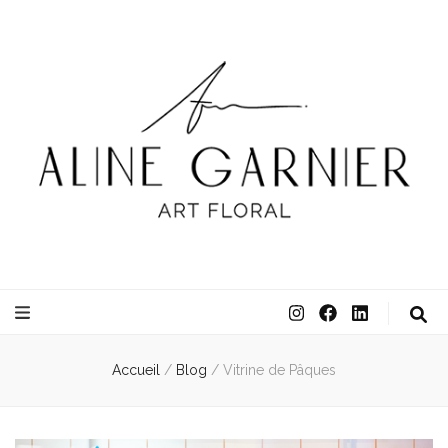
ATELIER ALINE GARNIER
ART FLORAL
Accueil
/
Blog
/
Vitrine de Pâques