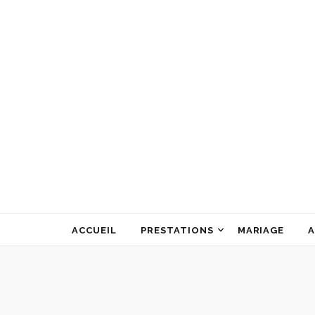
ATELIER ALINE GARNIER
ART FLORAL
ACCUEIL
PRESTATIONS
MARIAGE
A